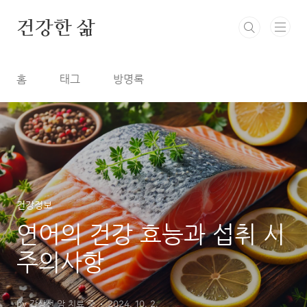
본문 바로가기
건강한 삶
홈
태그
방명록
건강정보
연어의 건강 효능과 섭취 시
주의사항
by 갑상선 암 치료 중
2024. 10. 2.