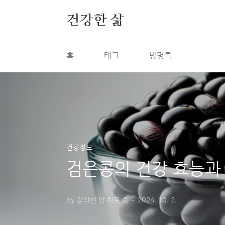
본문 바로가기
건강한 삶
홈
태그
방명록
건강정보
검은콩의 건강 효능과
by 갑상선 암 치료 중
2024. 10. 2.