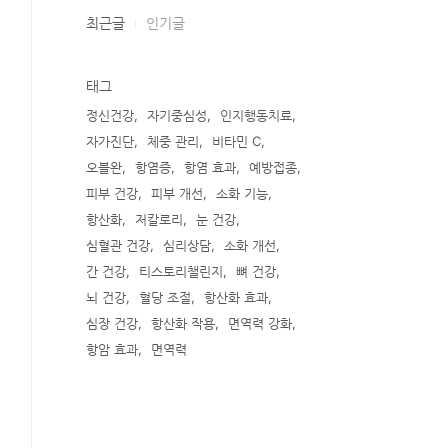
최근글
인기글
태그
정신건강
자기중심성
인지행동치료
자가진단
체중 관리
비타민 C
오블완
항염증
항염 효과
예방접종
피부 건강
피부 개선
소화 기능
항산화
저칼로리
눈 건강
심혈관 건강
심리상담
소화 개선
간 건강
티스토리챌린지
뼈 건강
뇌 건강
혈당 조절
항산화 효과
심장 건강
항산화 작용
면역력 강화
항암 효과
면역력