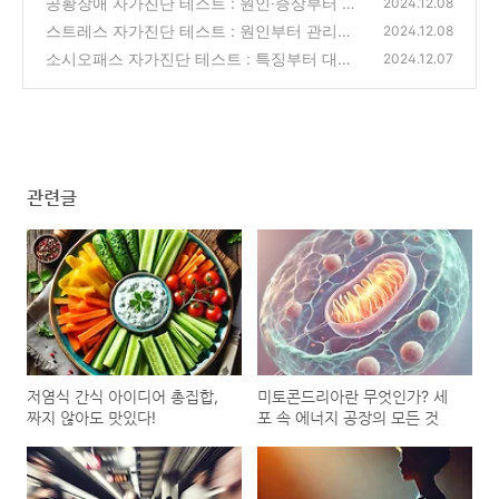
공황장애 자가진단 테스트 : 원인·증상부터 PD
(1)
2024.12.08
I 까지 대처 전략 총정리
스트레스 자가진단 테스트 : 원인부터 관리법
(1)
2024.12.08
까지 총정리
소시오패스 자가진단 테스트 : 특징부터 대처
(1)
2024.12.07
까지 총정리
(1)
관련글
저염식 간식 아이디어 총집합,
미토콘드리아란 무엇인가? 세
짜지 않아도 맛있다!
포 속 에너지 공장의 모든 것