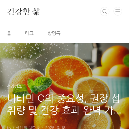
본문 바로가기
건강한 삶
홈
태그
방명록
건강정보
비타민 C의 중요성, 권장 섭
취량 및 건강 효과 완벽 가
이드
by 갑상선 암 치료 중
2025. 3. 18.