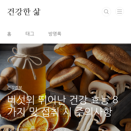
본문 바로가기
건강한 삶
홈
태그
방명록
건강정보
버섯의 뛰어난 건강 효능 8
가지 및 섭취 시 주의사항
by 갑상선 암 치료 중
2024. 10. 2.